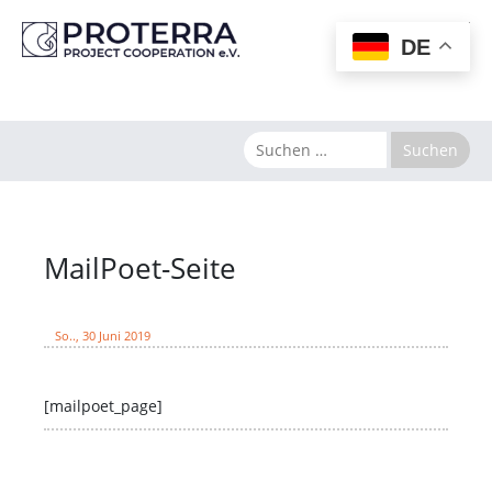
MENU
DE
MailPoet-Seite
So.., 30 Juni 2019
[mailpoet_page]