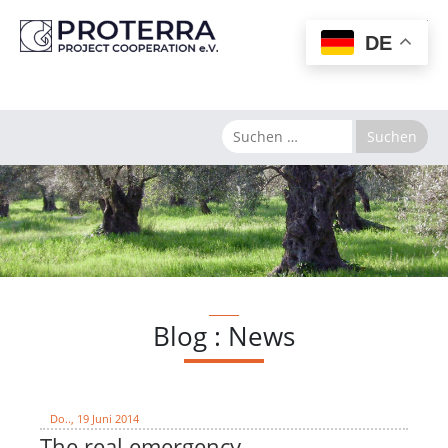
MENU
DE
Blog : News
Do.., 19 Juni 2014
The real emergency