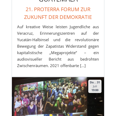
21. PROTERRA FORUM ZUR
ZUKUNFT DER DEMOKRATIE
Auf kreative Weise leisten Jugendliche aus
Veracruz, Erinnerungszentren auf der
Yucatán-Halbinsel und die revolutionäre
Bewegung der Zapatistas Widerstand gegen
kapitalistische „Megaprojekte“ – ein
audiovisueller Bericht aus bedrohten
Zwischenräumen. 2021 offenbarte […]
Do. . 31
Juli
19:00