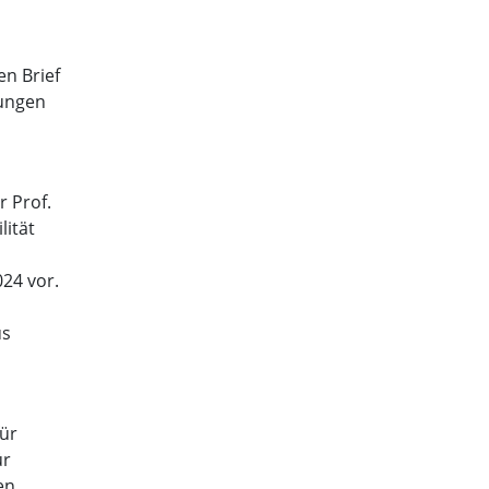
n Brief
lungen
r Prof.
lität
24 vor.
us
für
ür
en