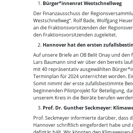
Bürger*innenrat Westschnellweg
Der Finanzausschuss der Regionsversammlun
Westschnellweg“. Rolf Bade, Wolfgang Heuer
an die Fraktionsvorsitzenden der Regionsv
den Fraktionsvorsitzenden zugeleitet.
Hannover hat den ersten zufallsbesti
Auf unsere Briefe an OB Belit Onay und den 
Lars Baumann sind wir über den bereits lauf
mit 40 repräsentativ ausgewählten Bürger*i
Terminplan für 2024 unterrichtet worden. Ei
Somit nimmt der erste zufallsbestimmte Betei
beginnenden Pilotprojekt für Beteiligung, d
unserem Kreis in die Beiräte berufen werden
Prof. Dr. Gunther Seckmeyer: Klimawe
Prof. Seckmeyer informierte darüber, dass d
Hannover schriftlich eingefordert habe und 
defizitär hält. Wir könnten den Klimaweisen