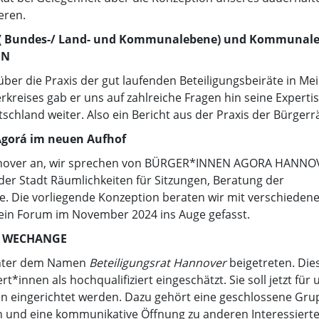
eren.
en ( Bundes-/ Land- und Kommunalebene) und Kommunal
EN
er die Praxis der gut laufenden Beteiligungsbeiräte in Me
erkreises gab er uns auf zahlreiche Fragen hin seine Experti
chland weiter. Also ein Bericht aus der Praxis der Bürgerr
Agorá im neuen Aufhof
Hannover an, wir sprechen von BÜRGER*INNEN AGORA HANNO
r Stadt Räumlichkeiten für Sitzungen, Beratung der
e. Die vorliegende Konzeption beraten wir mit verschieden
 ein Forum im November 2024 ins Auge gefasst.
g / WECHANGE
unter dem Namen
Beteiligungsrat Hannover
beigetreten. Die
*innen als hochqualifiziert eingeschätzt. Sie soll jetzt für
n eingerichtet werden. Dazu gehört eine geschlossene Gru
n und eine kommunikative Öffnung zu anderen Interessiert