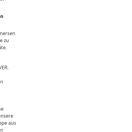
en
inersen
se zu
äte.
VER.
en
se
 unsere
ppe aus
en