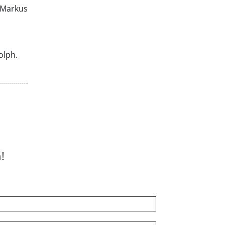
 Markus
olph.
!