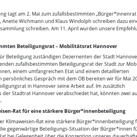
g tagt am 2. Mai zum zufallsbestimmten „Bürger*innenrat
, Anette Wichmann und Klaus Windolph schreiben dazu eine
ersammlung schreiben. Am 11. April wurden unsere Empfeh
mmten Beteiligungsrat – Mobilitätsrat Hannover
für Beteiligung zuständigen Dezernenten der Stadt Hannove
enden zufallsbestimmten Beteiligungsrat der Stadt zur Mobi
nnen, einem umfangreichen Etat und einem detaillierten
n persönliches Gespräch mit dem OB bereiten wir für Mai 20
ligungsrat in Hannover seine Arbeit auf. Im zusätzlich
as der Stadtrat Hannover verabschiedet hat, könnten zwei a
.
isen-Rat für eine stärkere Bürger*innenbeteiligung
er Klimaweisen-Rat eine stärkere Bürger*innenbeteiligung 
die gegenwärtige Beteiligungs-Situation der Bürger*innen f
-Rat bei Gelegenheit über die Konzeption unseres dauerhaft