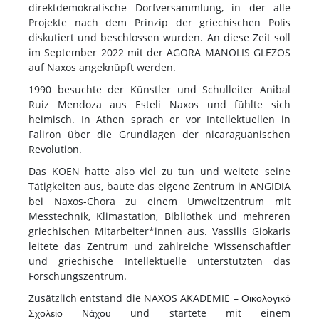
direktdemokratische Dorfversammlung, in der alle
Projekte nach dem Prinzip der griechischen Polis
diskutiert und beschlossen wurden. An diese Zeit soll
im September 2022 mit der AGORA MANOLIS GLEZOS
auf Naxos angeknüpft werden.
1990 besuchte der Künstler und Schulleiter Anibal
Ruiz Mendoza aus Esteli Naxos und fühlte sich
heimisch. In Athen sprach er vor Intellektuellen in
Faliron über die Grundlagen der nicaraguanischen
Revolution.
Das KOEN hatte also viel zu tun und weitete seine
Tätigkeiten aus, baute das eigene Zentrum in ANGIDIA
bei Naxos-Chora zu einem Umweltzentrum mit
Messtechnik, Klimastation, Bibliothek und mehreren
griechischen Mitarbeiter*innen aus. Vassilis Giokaris
leitete das Zentrum und zahlreiche Wissenschaftler
und griechische Intellektuelle unterstützten das
Forschungszentrum.
Zusätzlich entstand die NAXOS AKADEMIE – Οικολογικό
Σχολείο Νάχου und startete mit einem