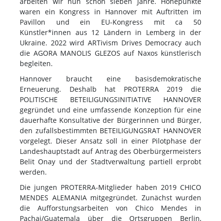
arbeiten wir nun schon sieben Jahre. Höhepunkte
waren ein Kongress in Hannover mit Auftritten im
Pavillon und ein EU-Kongress mit ca 50
Künstler*innen aus 12 Ländern in Lemberg in der
Ukraine. 2022 wird ARTivism Drives Democracy auch
die AGORA MANOLIS GLEZOS auf Naxos künstlerisch
begleiten.
Hannover braucht eine basisdemokratische
Erneuerung. Deshalb hat PROTERRA 2019 die
POLITISCHE BETEILIGUNGSINITIATIVE HANNOVER
gegründet und eine umfassende Konzeption für eine
dauerhafte Konsultative der Bürgerinnen und Bürger,
den zufallsbestimmten BETEILIGUNGSRAT HANNOVER
vorgelegt. Dieser Ansatz soll in einer Pilotphase der
Landeshauptstadt auf Antrag des Oberbürgermeisters
Belit Onay und der Stadtverwaltung partiell erprobt
werden.
Die jungen PROTERRA-Mitglieder haben 2019 CHICO
MENDES ALEMANIA mitgegründet. Zunächst wurden
die Aufforstungsarbeiten von Chico Mendes in
Pachaj/Guatemala über die Ortsgruppen Berlin,