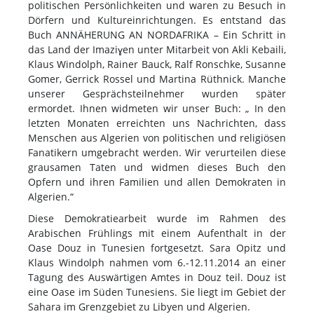
politischen Persönlichkeiten und waren zu Besuch in
Dörfern und Kultureinrichtungen. Es entstand das
Buch ANNÄHERUNG AN NORDAFRIKA – Ein Schritt in
das Land der Imaziɣen unter Mitarbeit von Akli Kebaili,
Klaus Windolph, Rainer Bauck, Ralf Ronschke, Susanne
Gomer, Gerrick Rossel und Martina Rüthnick. Manche
unserer Gesprächsteilnehmer wurden später
ermordet. Ihnen widmeten wir unser Buch: „ In den
letzten Monaten erreichten uns Nachrichten, dass
Menschen aus Algerien von politischen und religiösen
Fanatikern umgebracht werden. Wir verurteilen diese
grausamen Taten und widmen dieses Buch den
Opfern und ihren Familien und allen Demokraten in
Algerien.“
Diese Demokratiearbeit wurde im Rahmen des
Arabischen Frühlings mit einem Aufenthalt in der
Oase Douz in Tunesien fortgesetzt. Sara Opitz und
Klaus Windolph nahmen vom 6.-12.11.2014 an einer
Tagung des Auswärtigen Amtes in Douz teil. Douz ist
eine Oase im Süden Tunesiens. Sie liegt im Gebiet der
Sahara im Grenzgebiet zu Libyen und Algerien.