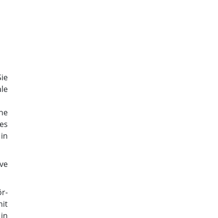
ie
le
che
es
in
ve
ör-
it
in