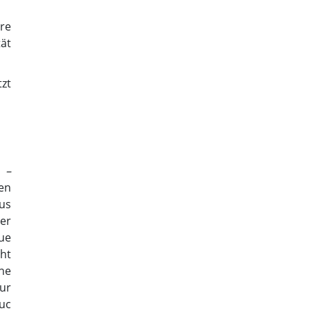
re
ät
zt
 –
en
us
er
ue
ht
ene
zur
uc