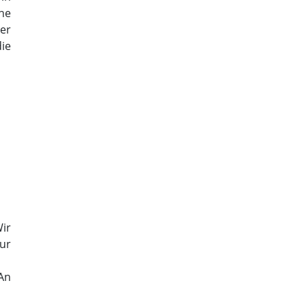
ne
er
ie
ir
ur
An