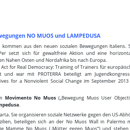
 Bewegungen NO MUOS und LAMPEDUSA
o
kommen aus den neuen sozialen Bewegungen Italiens. S
er setzt sich für gewaltfreie Aktion und eine horizonta
en Nahen Osten und Nordafrika bis nach Europa.
Act for Real Democracy: Training of Trainers für europäis
rt und war mit PROTERRA beteiligt am Jugendkongress
tives for a Nonviolent Social Change im September 2013 
em
Movimento No Muos
(„Bewegung Muos User Objecti
ampedusa
.
arta. Sie organisieren soziale Netzwerke gegen den US-Abh
zilien, beteiligen sich an der No Muos Wall in Palermo m
n die Mamme No Muos („Mütter gegen Muos“) und stehen 