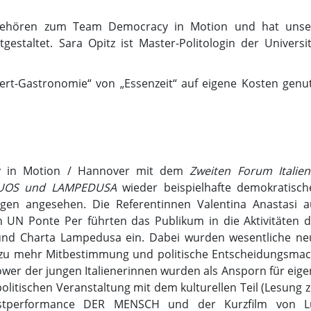
 gehören zum Team Democracy in Motion und hat unse
staltet. Sara Opitz ist Master-Politologin der Universit
ert-Gastronomie“ von „Essenzeit“ auf eigene Kosten genut
cy in Motion / Hannover mit dem
Zweiten Forum Italien
 MUOS und LAMPEDUSA
wieder beispielhafte demokratisch
ungen angesehen. Die Referentinnen Valentina Anastasi a
UN Ponte Per führten das Publikum in die Aktivitäten d
nd Charta Lampedusa ein. Dabei wurden wesentliche ne
 zu mehr Mitbestimmung und politische Entscheidungsmac
wer der jungen Italienerinnen wurden als Ansporn für eig
olitischen Veranstaltung mit dem kulturellen Teil (Lesung 
nstperformance DER MENSCH und der Kurzfilm von L