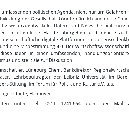
 umfassenden politischen Agenda, nicht nur um Gefahren f
twicklung der Gesellschaft könnte nämlich auch eine Chan
ativ weiterzuentwickeln. Daten- und Netzsicherheit müsst
nten in öffentliche Hände übergehen und neue staatli
enossenschaftliche digitale Plattformen sind ebenso denk
und eine Mitbestimmung 4.0. Der Wirtschaftswissenschaftl
iese Ideen in einer umfassenden, handlungsorientiert
smus und stellt sie zur Diskussion.
enschaftler, Lüneburg Ehem. Bankdirektor Regionalwirtsch
ater, Lehrbeauftragter der Leibniz Universität im Berei
rt-Stiftung, im Forum für Politik und Kultur e.V. u.a.
sabgeordnete, Hannover
en unter Tel.: 0511 1241-664 oder per Mail 