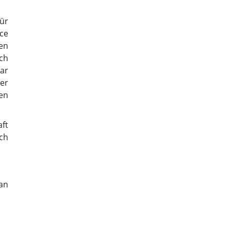
ür
ce
en
ch
bar
er
en
aft
ch
an