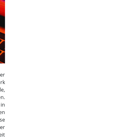
er
ark
e,
n.
 in
hen
se
ner
it