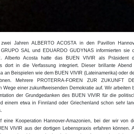
r zwei Jahren ALBERTO ACOSTA in den Pavillon Hannov
pe GRUPO SAL und EDUARDO GUDYNAS informierten sie d
 Alberto Acosta hatte das BUEN VIVIR als Präsident d
ort in die Verfassung integriert. Dieser brillante Abend
pa an Beispielen wie dem BUEN VIVIR (Lateinamerika) oder 
u ebnen. Mehrere PROTERRA-FOREN ZUR ZUKUNFT D
 Wege einer zukunftweisenden Demokratie auf. Wir arbeiten 
ation der Grundgedanken des BUEN VIVIR für die politisc
 einem etwa in Finnland oder Griechenland schon sehr lan
.
 eine Kooperation Hannover-Amazonien, bei der wir von d
UEN VIVIR aus der dortigen Lebenspraxis erfahren können.