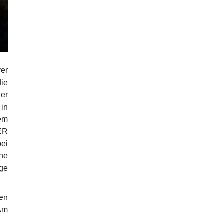
er
ie
er
 in
dem
ER
bei
he
ge
en
 Am