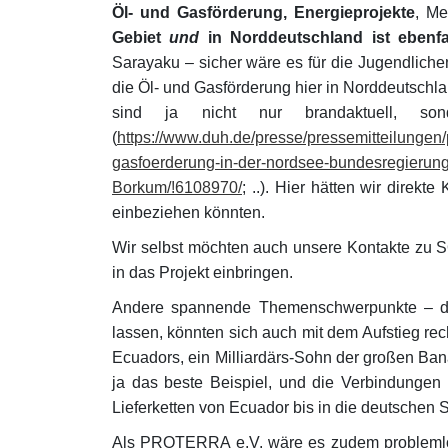
Öl- und Gasförderung, Energieprojekte
, Me
Gebiet
und
in Norddeutschland ist ebenf
Sarayaku – sicher wäre es für die Jugendlic
die Öl- und Gasförderung hier in Norddeutschl
sind ja nicht nur brandaktuell, so
(
https://www.duh.de/presse/pressemitteilungen
gasfoerderung-in-der-nordsee-bundesregierung-
Borkum/!6108970/
; ..). Hier hätten wir direkt
einbeziehen könnten.
Wir selbst möchten auch unsere Kontak
in das Projekt einbringen.
Andere spannende Themenschwerpunkte – die
lassen, könnten sich auch mit dem Aufstieg rech
Ecuadors, ein Milliardärs-Sohn der großen Bana
ja das beste Beispiel, und die Verbindungen
Lieferketten von Ecuador bis in die deutschen 
Als PROTERRA e.V. wäre es zudem problemlos