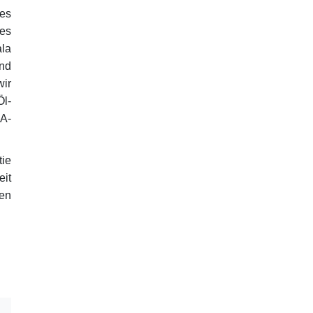
res
des
la
und
wir
Öl-
A-
tie
eit
en