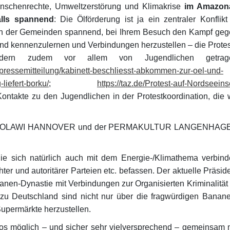
nschenrechte, Umweltzerstörung und Klimakrise
im Amazon
alls spannend
: Die Ölförderung ist ja ein zentraler Konflikt
hen der Gemeinden spannend, bei Ihrem Besuch den Kampf ge
and kennenzulernen und Verbindungen herzustellen – die Prote
ndern zudem vor allem von Jugendlichen getrag
/pressemitteilung/kabinett-beschliesst-abkommen-zur-oel-und-
liefert-borku/
;
https://taz.de/Protest-auf-Nordseeins
e Kontakte zu den Jugendlichen in der Protestkoordination, die 
te zu SOLAWI HANNOVER und der PERMAKULTUR LANGENHAG
 sich natürlich auch mit dem Energie-/Klimathema verbind
ter und autoritärer Parteien etc. befassen. Der aktuelle Präsid
nen-Dynastie mit Verbindungen zur Organisierten Kriminalität 
 zu Deutschland sind nicht nur über die fragwürdigen Banan
Supermärkte herzustellen.
 möglich – und sicher sehr vielversprechend – gemeinsam 