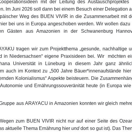
Kooperationsideen mit der Leitung des Austauschprojektes
 Im Juni 2026 soll dann bei einem Besuch einer Delegation 
äischer Weg des BUEN VIVIR in die Zusammenarbeit mit d
hier bei uns in Europa angeschoben werden. Wir wollen dazu
 Gästen aus Amazonien in der Schwanenburg Hannov
AYAKU tragen wir zum Projektthema „gesunde, nachhaltige 
in Niedersachsen“ eigene Praxisideen bei. Wir möchten ei
ana Universität in Lüneburg in diesem Jahr ganz ähnlic
lem auch im Kontext zu „500 Jahre Bäuer*innenaufstände hier
uernden Kolonialismus“ Aspekte beisteuern. Die Zusammenhä
ch Autonomie und Ernährungssouveränität heute (in Europa wie
 Gruppe aus ARAYACU in Amazonien konnten wir gleich mehr
h Wegen zum BUEN VIVIR nicht nur auf einer Seite des Ozea
as aktuelle Thema Ernährung hier
und
dort so gut ist). Das Th