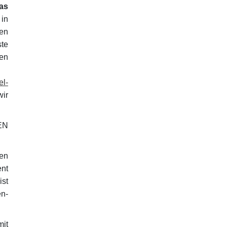
as
 in
gen
ste
en
el-
wir
EN
en
ent
ist
en-
mit