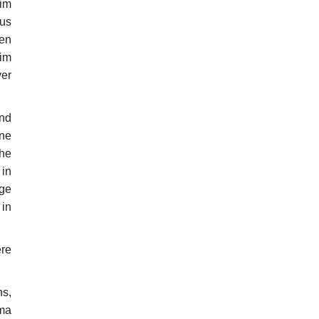
 im
aus
en
 im
er
und
ne
he
 in
nge
 in
ere
ns,
ema