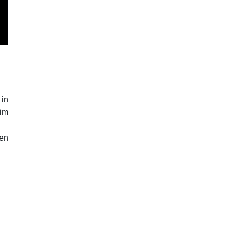
in
im
en