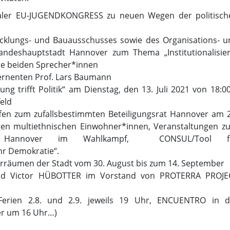
naler EU-JUGENDKONGRESS zu neuen Wegen der politisch
klungs- und Bauausschusses sowie des Organisations- u
ndeshauptstadt Hannover zum Thema „Institutionalisier
re beiden Sprecher*innen
ernenten Prof. Lars Baumann
g trifft Politik“ am Dienstag, den 13. Juli 2021 von 18:0
feld
fen zum zufallsbestimmten Beteiligungsrat Hannover am 2
ngen multiethnischen Einwohner*innen, Veranstaltungen z
gsrat Hannover im Wahlkampf, CONSUL/Tool f
hr Demokratie“.
rräumen der Stadt vom 30. August bis zum 14. September
 und Victor HÜBOTTER im Vorstand von PROTERRA PROJE
erien 2.8. und 2.9. jeweils 19 Uhr, ENCUENTRO in d
er um 16 Uhr…)