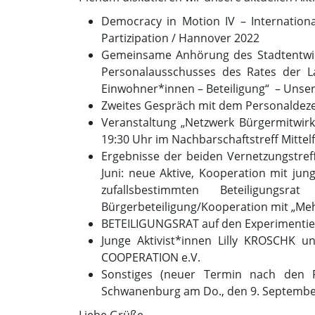
Democracy in Motion IV – Internatio
Partizipation / Hannover 2022
Gemeinsame Anhörung des Stadtentwic
Personalausschusses des Rates der La
Einwohner*innen – Beteiligung“ – Unse
Zweites Gespräch mit dem Personaldez
Veranstaltung „Netzwerk Bürgermitwirkun
19:30 Uhr im Nachbarschaftstreff Mittel
Ergebnisse der beiden Vernetzungstref
Juni: neue Aktive, Kooperation mit ju
zufallsbestimmten Beteiligun
Bürgerbeteiligung/Kooperation mit „Me
BETEILIGUNGSRAT auf den Experimentie
Junge Aktivist*innen Lilly KROSCHK
COOPERATION e.V.
Sonstiges (neuer Termin nach den F
Schwanenburg am Do., den 9. Septemb