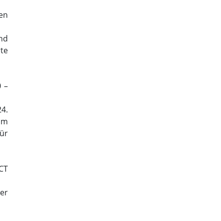
en
nd
te
0 –
4.
um
ür
CT
er